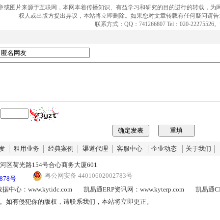
章或图片来源于互联网，本网本着传播知识、有益学习和研究的目的进行的转载，为
权人或出版方提出异议，本站将立即删除。如果您对文章转载有任何疑问请告
联系方式：QQ：741266807 Tel：020-22275526。
：
发
租用业务
经典案例
渠道代理
客服中心
企业动态
关于我们
河区荷光路154号合心商务大厦601
粤公网安备 44010602002783号
2878号
中心：www.kytidc.com
凯易通ERP资讯网：www.kyterp.com
凯易通CR
。如有侵犯你的版权，请联系我们，本站将立即更正。