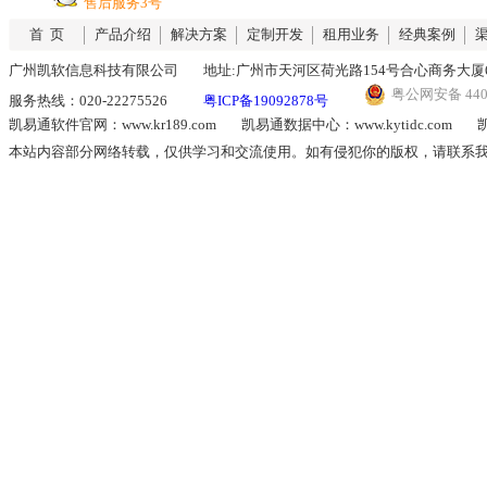
售后服务3号
首 页
产品介绍
解决方案
定制开发
租用业务
经典案例
广州凯软信息科技有限公司
地址:广州市天河区荷光路154号合心商务大厦6
粤公网安备 4401
服务热线：020-22275526
粤ICP备19092878号
凯易通软件官网：www.kr189.com
凯易通数据中心：www.kytidc.com
凯
本站内容部分网络转载，仅供学习和交流使用。如有侵犯你的版权，请联系