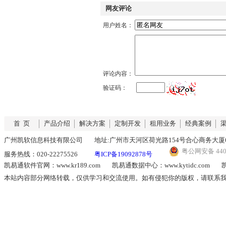
网友评论
用户姓名：
评论内容：
验证码：
首 页
产品介绍
解决方案
定制开发
租用业务
经典案例
广州凯软信息科技有限公司
地址:广州市天河区荷光路154号合心商务大厦6
粤公网安备 4401
服务热线：020-22275526
粤ICP备19092878号
凯易通软件官网：www.kr189.com
凯易通数据中心：www.kytidc.com
凯
本站内容部分网络转载，仅供学习和交流使用。如有侵犯你的版权，请联系