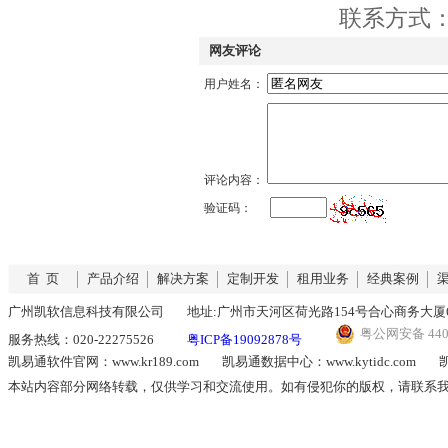
联系方式：QQ
网友评论
用户姓名：
评论内容：
验证码：
首 页
产品介绍
解决方案
定制开发
租用业务
经典案例
广州凯软信息科技有限公司
地址:广州市天河区荷光路154号合心商务大厦6
粤公网安备 4401
服务热线：020-22275526
粤ICP备19092878号
凯易通软件官网：www.kr189.com
凯易通数据中心：www.kytidc.com
凯
本站内容部分网络转载，仅供学习和交流使用。如有侵犯你的版权，请联系