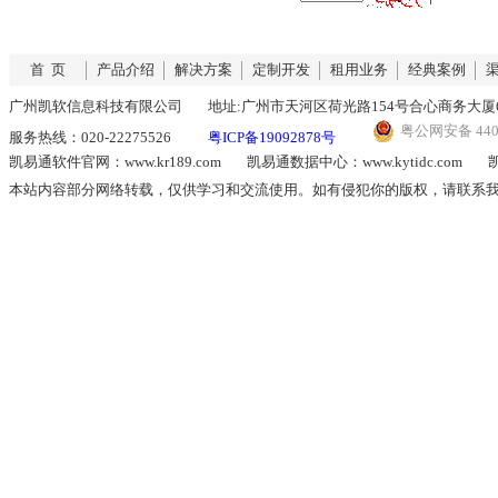
首 页
产品介绍
解决方案
定制开发
租用业务
经典案例
广州凯软信息科技有限公司
地址:广州市天河区荷光路154号合心商务大厦6
粤公网安备 4401
服务热线：020-22275526
粤ICP备19092878号
凯易通软件官网：www.kr189.com
凯易通数据中心：www.kytidc.com
凯
本站内容部分网络转载，仅供学习和交流使用。如有侵犯你的版权，请联系