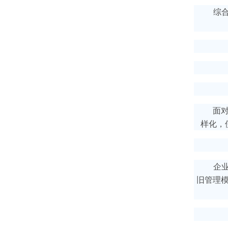
综
面
样化，
企
旧管理模