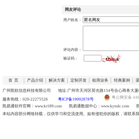
网友评论
用户姓名：
评论内容：
验证码：
首 页
产品介绍
解决方案
定制开发
租用业务
经典案例
广州凯软信息科技有限公司
地址:广州市天河区荷光路154号合心商务大厦6
粤公网安备 4401
服务热线：020-22275526
粤ICP备19092878号
凯易通软件官网：www.kr189.com
凯易通数据中心：www.kytidc.com
凯
本站内容部分网络转载，仅供学习和交流使用。如有侵犯你的版权，请联系