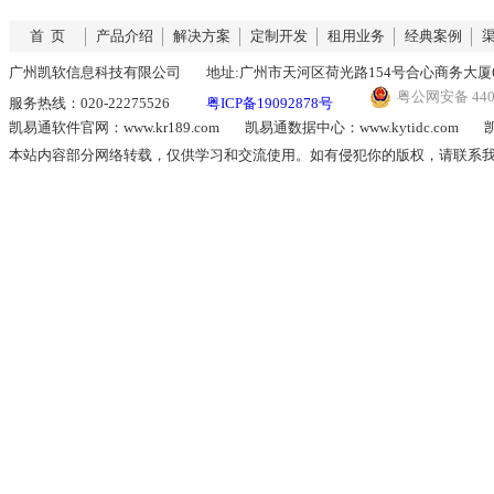
首 页
产品介绍
解决方案
定制开发
租用业务
经典案例
广州凯软信息科技有限公司
地址:广州市天河区荷光路154号合心商务大厦6
粤公网安备 4401
服务热线：020-22275526
粤ICP备19092878号
凯易通软件官网：www.kr189.com
凯易通数据中心：www.kytidc.com
凯
本站内容部分网络转载，仅供学习和交流使用。如有侵犯你的版权，请联系