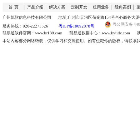
首 页
产品介绍
解决方案
定制开发
租用业务
经典案例
广州凯软信息科技有限公司
地址:广州市天河区荷光路154号合心商务大厦6
粤公网安备 4401
服务热线：020-22275526
粤ICP备19092878号
凯易通软件官网：www.kr189.com
凯易通数据中心：www.kytidc.com
凯
本站内容部分网络转载，仅供学习和交流使用。如有侵犯你的版权，请联系